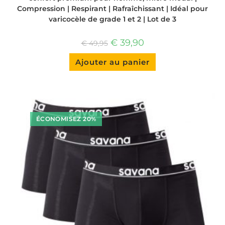
Compression | Respirant | Rafraîchissant | Idéal pour
varicocèle de grade 1 et 2 | Lot de 3
Le
Le
€
39,90
€
49,95
prix
prix
d'origine
actuel
Ce
Ajouter au panier
était
est
produit
:
:
a
€ 49,95.
€ 39,90.
plusieurs
variantes.
Les
options
peuvent
être
choisies
ÉCONOMISEZ 20%
sur
la
page
du
produit