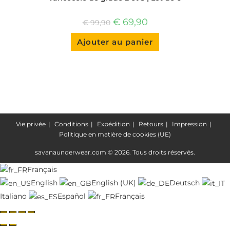
Le
Le
€
69,90
€
99,90
prix
prix
d'origine
actuel
Ce
Ajouter au panier
était
est
produit
:
:
a
€ 99,90.
€ 69,90.
plusieurs
variantes.
Les
options
peuvent
être
choisies
sur
la
page
Vie privée
Conditions
Expédition
Retours
Impression
du
Politique en matière de cookies (UE)
produit
savanaunderwear.com © 2026. Tous droits réservés.
Français
English
English (UK)
Deutsch
Italiano
Español
Français