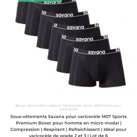
sur
la
page
du
produit
Boxer Varicocèle
,
Caleçon Varicocele
,
Sous-vêtements pour
varicocèle
Sous-vêtements Savana pour varicocèle M07 Sports
Premium Boxer pour homme en micro modal |
Compression | Respirant | Rafraîchissant | Idéal pour
varicocèle de grade 2 et 3 | Lot de 6