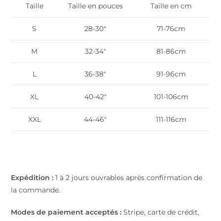
Taille
Taille en pouces
Taille en cm
S
28-30″
71-76cm
M
32-34″
81-86cm
L
36-38″
91-96cm
XL
40-42″
101-106cm
XXL
44-46″
111-116cm
Expédition :
1 à 2 jours ouvrables après confirmation de
la commande.
Modes de paiement acceptés :
Stripe, carte de crédit,