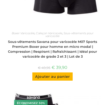
Boxer Varicocèle
,
Caleçon Varicocele
,
Sous-vêtements pour
varicocèle
Sous-vêtements Savana pour varicocèle M07 Sports
Premium Boxer pour homme en micro modal |
Compression | Respirant | Rafraîchissant | Idéal pour
varicocèle de grade 2 et 3 | Lot de 3
Le
Le
€
39,90
€
49,95
prix
prix
d'origine
actuel
Ce
Ajouter au panier
était
est
produit
:
:
a
€ 49,95.
€ 39,90.
plusieurs
variantes.
Les
options
peuvent
être
choisies
ÉCONOMISEZ 30%