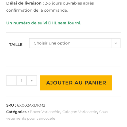
Délai de livraison :
2-3 jours ouvrables après
confirmation de la commande.
Un numéro de suivi DHL sera fourni.
Choisir une option
TAILLE
Quantité
-
+
AJOUTER AU PANIER
Savana
Varicocele
Underwear
SKU :
6X002AXDKM2
M02
Catégories :
Boxer Varicocèle
,
Caleçon Varicocele
,
Sous-
Comfort
vêtements pour varicocèle
Premium