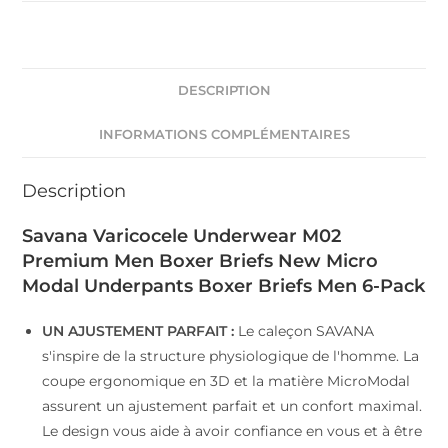
Men's
Boxer
Shorts
Micro
DESCRIPTION
Modal
|
INFORMATIONS COMPLÉMENTAIRES
Compressive
|
Description
Breathable
|
Savana Varicocele Underwear M02
Cooling
Premium Men Boxer Briefs New Micro
|
Modal Underpants Boxer Briefs Men 6-Pack
Ideal
for
UN AJUSTEMENT PARFAIT :
Le caleçon SAVANA
Varicocele
s'inspire de la structure physiologique de l'homme. La
Grade
coupe ergonomique en 3D et la matière MicroModal
1+2
assurent un ajustement parfait et un confort maximal.
|
Le design vous aide à avoir confiance en vous et à être