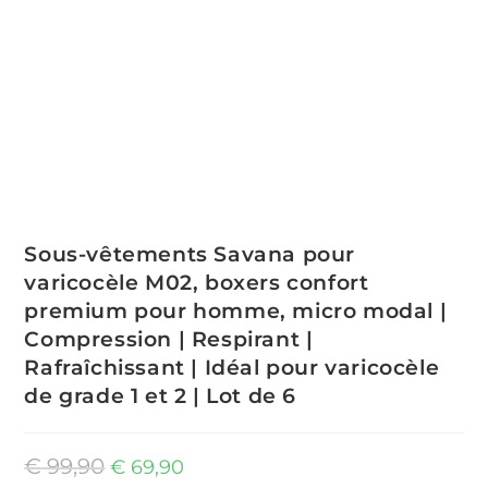
Sous-vêtements Savana pour
varicocèle M02, boxers confort
premium pour homme, micro modal |
Compression | Respirant |
Rafraîchissant | Idéal pour varicocèle
de grade 1 et 2 | Lot de 6
Le
Le
€
99,90
€
69,90
prix
prix