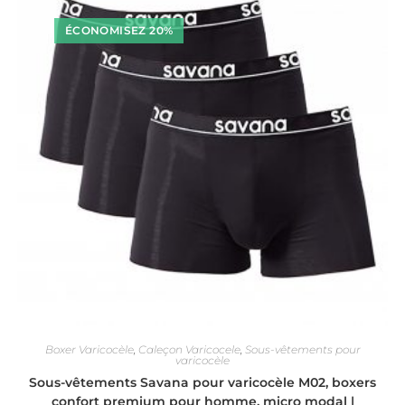
ÉCONOMISEZ 20%
Boxer Varicocèle
,
Caleçon Varicocele
,
Sous-vêtements pour
varicocèle
Sous-vêtements Savana pour varicocèle M02, boxers
confort premium pour homme, micro modal |