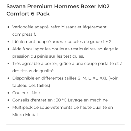
d'origine
actuel
était
est
Savana Premium Hommes Boxer M02
:
:
Comfort 6-Pack
€ 99,90.
€ 69,90.
Varicocèle adapté, refroidissant et légèrement
compressif.
Idéalement adapté aux varicocèles de grade 1 + 2
Aide à soulager les douleurs testiculaires, soulage la
pression du pénis sur les testicules.
Très agréable à porter, grâce à une coupe parfaite et à
des tissus de qualité.
Disponible en différentes tailles S, M, L, XL, XXL (voir
tableau des tailles)
Couleur : Noir
Conseils d'entretien : 30 °C Lavage en machine
Multipack de sous-vêtements de haute qualité en
Micro Modal